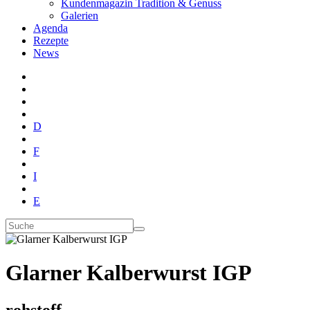
Kundenmagazin Tradition & Genuss
Galerien
Agenda
Rezepte
News
D
F
I
E
Glarner Kalberwurst IGP
rohstoff