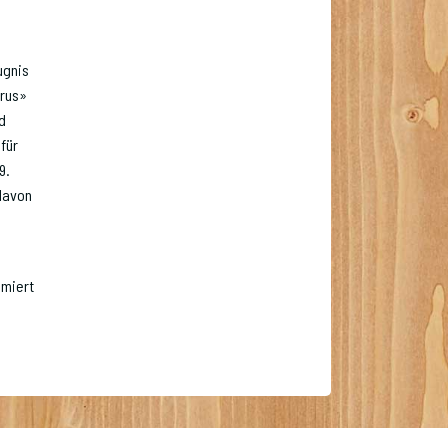
ugnis
arus»
d
für
9.
davon
umiert