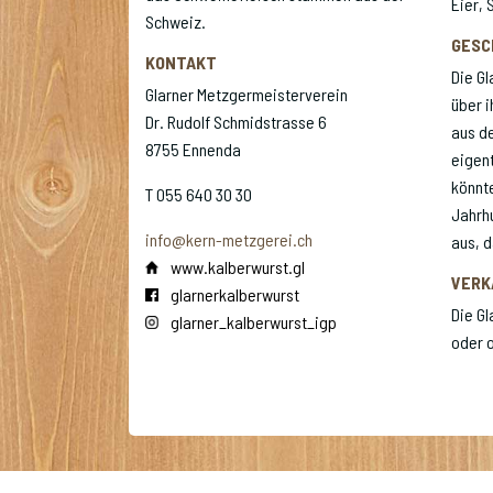
Eier,
Schweiz.
GESC
KONTAKT
Die Gl
Glarner Metzgermeisterverein
über i
Dr. Rudolf Schmidstrasse 6
aus d
8755 Ennenda
eigent
könnte
T 055 640 30 30
Jahrhu
info@kern-metzgerei.ch
aus, d
www.kalberwurst.gl
VERK
glarnerkalberwurst
Die Gl
glarner_kalberwurst_igp
oder o