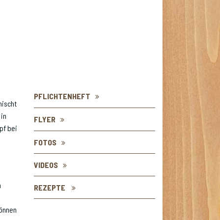
PFLICHTENHEFT
mischt
 in
FLYER
pf bei
FOTOS
VIDEOS
n
REZEPTE
können