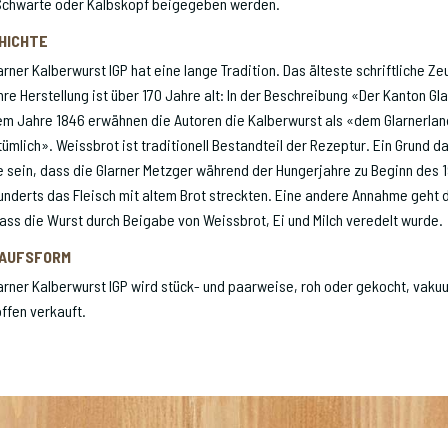
 Schwarte oder Kalbskopf beigegeben werden.
HICHTE
arner Kalberwurst IGP hat eine lange Tradition. Das älteste schriftliche Ze
hre Herstellung ist über 170 Jahre alt: In der Beschreibung «Der Kanton Gl
em Jahre 1846 erwähnen die Autoren die Kalberwurst als «dem Glarnerlan
ümlich». Weissbrot ist traditionell Bestandteil der Rezeptur. Ein Grund da
 sein, dass die Glarner Metzger während der Hungerjahre zu Beginn des 1
nderts das Fleisch mit altem Brot streckten. Eine andere Annahme geht 
ass die Wurst durch Beigabe von Weissbrot, Ei und Milch veredelt wurde.
AUFSFORM
arner Kalberwurst IGP wird stück- und paarweise, roh oder gekocht, vaku
ffen verkauft.