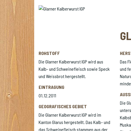
G
ROHSTOFF
HERS
Die Glarner Kalberwurst IGP wird aus
Das Fl
Kalb- und Schweinefleisch sowie Speck
und fe
und Weissbrot hergestellt.
Natur
minde
EINTRAGUNG
AUSS
01.12.2011
Die Gl
GEOGRAFISCHES GEBIET
unter
Die Glarner Kalberwurst IGP wird im
Kalbs
Kanton Glarus hergestellt. Das Kalb- und
Muskat
das Schweinefleisch stammen aus der