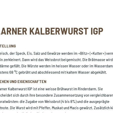
LARNER KALBERWURST IGP
TELLUNG
eisch, der Speck, Eis, Salz und Gewürze werden im «Blitz» («Kutter») ver
in zerkleinert. Dann wird das Weissbrot beigemischt. Die Brätmasse wird
därme gefüllt. Die Würste werden im heissen Wasser oder im Wasserdam
stens 68 °C gebrüht und abschliessend mit kaltem Wasser abgekühlt.
EHEN UND EIGENSCHAFTEN
arner Kalberwurst IGP ist eine weisse Brühwurst im Rinderdarm. Sie
scheidet sich durch ihre besondere Zusammensetzung von vergleichbare
bratwürsten: die Zugabe von Weissbrot (4 bis 8%) und die ausgeprägte
note. Die Wurst wird mit Pfeffer, Muskat und Macis gewürzt. Zusätzlich 