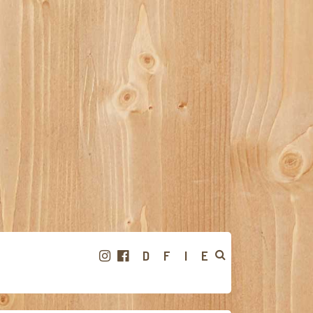
D
F
I
E