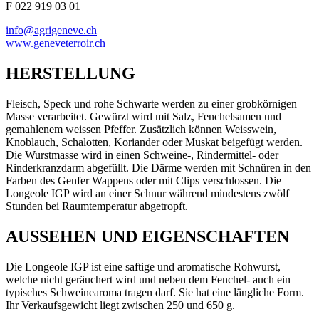
F 022 919 03 01
info@agrigeneve.ch
www.geneveterroir.ch
HERSTELLUNG
Fleisch, Speck und rohe Schwarte werden zu einer grobkörnigen
Masse verarbeitet. Gewürzt wird mit Salz, Fenchelsamen und
gemahlenem weissen Pfeffer. Zusätzlich können Weisswein,
Knoblauch, Schalotten, Koriander oder Muskat beigefügt werden.
Die Wurstmasse wird in einen Schweine-, Rindermittel- oder
Rinderkranzdarm abgefüllt. Die Därme werden mit Schnüren in den
Farben des Genfer Wappens oder mit Clips verschlossen. Die
Longeole IGP wird an einer Schnur während mindestens zwölf
Stunden bei Raumtemperatur abgetropft.
AUSSEHEN UND EIGENSCHAFTEN
Die Longeole IGP ist eine saftige und aromatische Rohwurst,
welche nicht geräuchert wird und neben dem Fenchel- auch ein
typisches Schweinearoma tragen darf. Sie hat eine längliche Form.
Ihr Verkaufsgewicht liegt zwischen 250 und 650 g.