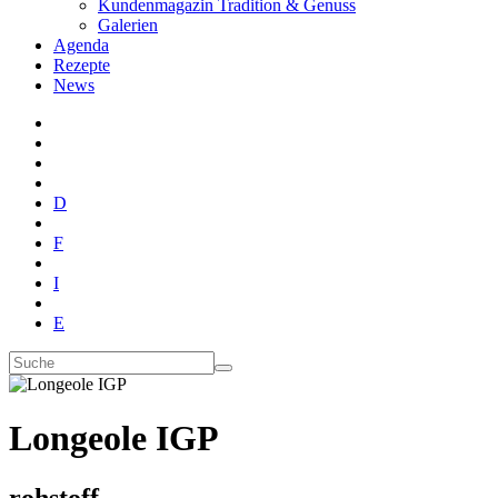
Kundenmagazin Tradition & Genuss
Galerien
Agenda
Rezepte
News
D
F
I
E
Longeole IGP
rohstoff