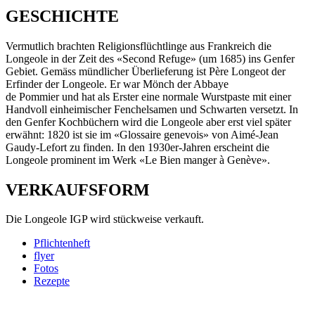
GESCHICHTE
Vermutlich brachten Religionsflüchtlinge aus Frankreich die
Longeole in der Zeit des «Second Refuge» (um 1685) ins Genfer
Gebiet. Gemäss mündlicher Überlieferung ist Père Longeot der
Erfinder der Longeole. Er war Mönch der Abbaye
de Pommier und hat als Erster eine normale Wurstpaste mit einer
Handvoll einheimischer Fenchelsamen und Schwarten versetzt. In
den Genfer Kochbüchern wird die Longeole aber erst viel später
erwähnt: 1820 ist sie im «Glossaire genevois» von Aimé-Jean
Gaudy-Lefort zu finden. In den 1930er-Jahren erscheint die
Longeole prominent im Werk «Le Bien manger à Genève».
VERKAUFSFORM
Die Longeole IGP wird stückweise verkauft.
Pflichtenheft
flyer
Fotos
Rezepte