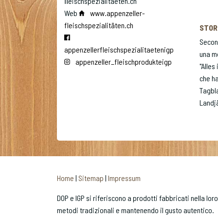
ﬂeischspezialitaeten.ch
Web
www.appenzeller-
fleischspezialitäten.ch
STOR
Second
appenzellerfleischspezialitaetenigp
una mo
appenzeller_fleischprodukteigp
"Alles
che ha
Tagbla
Landj
Home
|
Sitemap
|
Impressum
DOP e IGP si riferiscono a prodotti fabbricati nella lor
metodi tradizionali e mantenendo il gusto autentico.