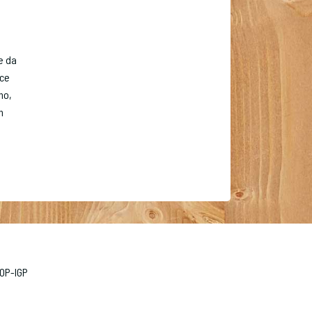
e da
cce
no,
h
AOP-IGP