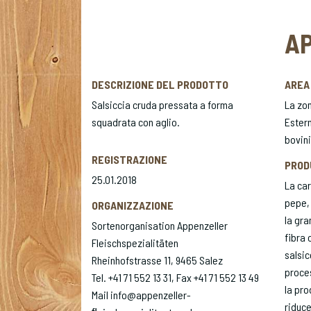
AP
DESCRIZIONE DEL PRODOTTO
AREA
Salsiccia cruda pressata a forma
La zon
squadrata con aglio.
Estern
bovin
REGISTRAZIONE
PROD
25.01.2018
La car
pepe, 
ORGANIZZAZIONE
la gra
Sortenorganisation Appenzeller
fibra 
Fleischspezialitäten
salsic
Rheinhofstrasse 11, 9465 Salez
proces
Tel. +41 71 552 13 31, Fax +41 71 552 13 49
la pro
Mail info@appenzeller-
riduce