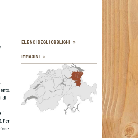
ELENCI DEGLI OBBLIGHI
o
IMMAGINI
,
mento,
i di
 il
. Per
zione