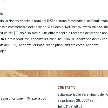
IA
o un Mastro Macellaio nato nel 1933 esistono fotografie di un Pantli tratt
stra commerciale della fine del XIX Secolo. Nel libro svizzero sulle salsi
 ist Wurst" ("Tutto è salsiccia"), un altro macellaio racconta del proprio non
 iniziato a produrre l'Appenzeller Pantli nel 1896. In un'edizione dello Züric
tt del 1892, l'Appenzeller Pantli viene pubblicizzato come "Appenzell
äger".
CONTATTO
Schweizerische Vereinigung der 
o zona di origine in Svizzera con
Belpstrasse 26, 3007 Bern
Tel. 031 381 49 53