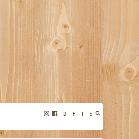
D
F
I
E