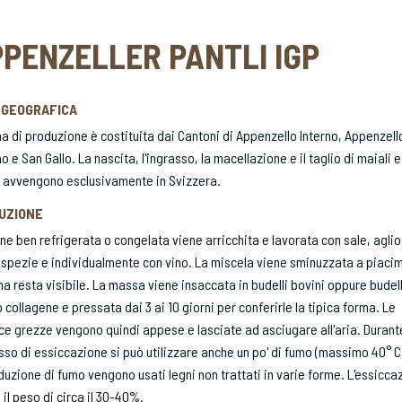
PENZELLER PANTLI IGP
 GEOGRAFICA
a di produzione è costituita dai Cantoni di Appenzello Interno, Appenzell
o e San Gallo. La nascita, l'ingrasso, la macellazione e il taglio di maiali e
i avvengono esclusivamente in Svizzera.
UZIONE
ne ben refrigerata o congelata viene arricchita e lavorata con sale, aglio
spezie e individualmente con vino. La miscela viene sminuzzata a piaci
na resta visibile. La massa viene insaccata in budelli bovini oppure budell
o collagene e pressata dai 3 ai 10 giorni per conferirle la tipica forma. Le
ce grezze vengono quindi appese e lasciate ad asciugare all'aria. Durante
so di essiccazione si può utilizzare anche un po' di fumo (massimo 40° C)
duzione di fumo vengono usati legni non trattati in varie forme. L'essicca
 il peso di circa il 30-40%.