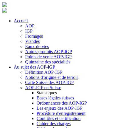
Accueil
AOP
IGP
Fromages
Viandes
Eaux-de-vies
Autres produits AOP-IGP
Points de vente AOP-IGP
Quinzaine des spécialités
Au sujet des AOP-IGP
Définition AOP-IGP
Notions d'origine et de terroir
Carte Suisse des AOP-IGP
AOP-IGP en Suisse
Statistiques
Bases légales suisses
Ordonnances des AOP-IGP
Les enjeux des AOP-IGP
Procédure d'enregistrement
Contrôles et certification
Cahier des charges