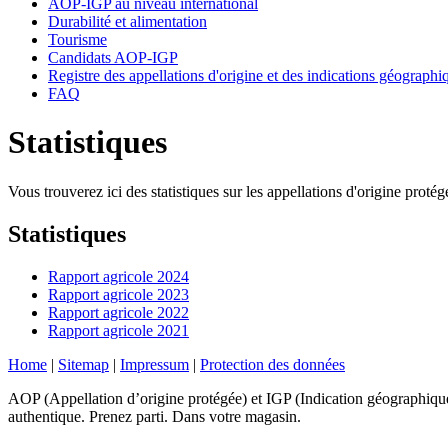
AOP-IGP au niveau international
Durabilité et alimentation
Tourisme
Candidats AOP-IGP
Registre des appellations d'origine et des indications géographi
FAQ
Statistiques
Vous trouverez ici des statistiques sur les appellations d'origine protég
Statistiques
Rapport agricole 2024
Rapport agricole 2023
Rapport agricole 2022
Rapport agricole 2021
Home
|
Sitemap
|
Impressum
|
Protection des données
AOP (Appellation d’origine protégée) et IGP (Indication géographique p
authentique. Prenez parti. Dans votre magasin.