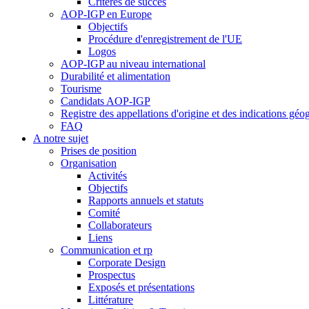
Critères de succès
AOP-IGP en Europe
Objectifs
Procédure d'enregistrement de l'UE
Logos
AOP-IGP au niveau international
Durabilité et alimentation
Tourisme
Candidats AOP-IGP
Registre des appellations d'origine et des indications gé
FAQ
A notre sujet
Prises de position
Organisation
Activités
Objectifs
Rapports annuels et statuts
Comité
Collaborateurs
Liens
Communication et rp
Corporate Design
Prospectus
Exposés et présentations
Littérature