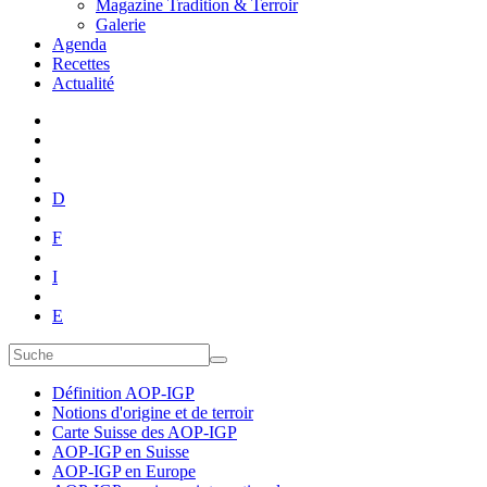
Magazine Tradition & Terroir
Galerie
Agenda
Recettes
Actualité
D
F
I
E
Définition AOP-IGP
Notions d'origine et de terroir
Carte Suisse des AOP-IGP
AOP-IGP en Suisse
AOP-IGP en Europe