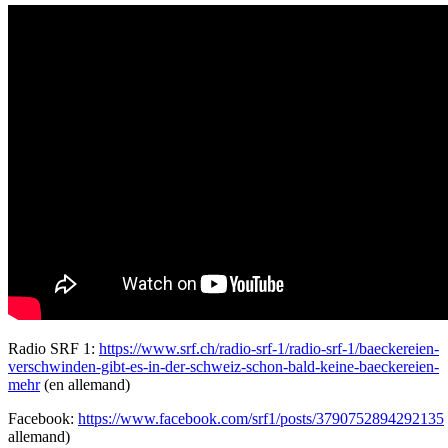
Radio SRF 1:
https://www.srf.ch/radio-srf-1/radio-srf-1/baeckereien-
verschwinden-gibt-es-in-der-schweiz-schon-bald-keine-baeckereien-
mehr
(en allemand)
Facebook:
https://www.facebook.com/srf1/posts/3790752894292135
allemand)