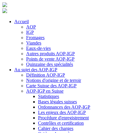
Accueil
AOP
IGP
Fromages
Viandes
Eaux-de-vies
Autres produits AOP-IGP
Points de vente AOP-IGP
Quinzaine des spécialités
Au sujet des AOP-IGP
Définition AOP-IGP
Notions d'origine et de terroir
Carte Suisse des AOP-IGP
AOP-IGP en Suisse
Statistiques
Bases légales suisses
Ordonnances des AOP-IGP
Les enjeux des AOP-IGP
Procédure d'enregistrement
Contrôles et certification
Cahier des charges