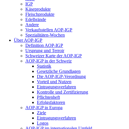
IGP
Käseprodukte
Fleischprodukte
Edelbrände
Andere
Verkaufsstellen AOP-IGP
Spezialitäten-Wochen
Über AOP-IGP
Definition AOP-IGP
Ursprung und Terroir
Schweizer Karte der AOP-IGP
AOP-IGP in der Schweiz
Statistik
Gesetzliche Grundlagen
Die AOP-IGP-Verordnung
Vorteil und Nutzen
Eintragungsverfahren
Kontrolle und Zertifizierung
Pflichtenheft
Erfolgsfaktoren
AOP-IGP in Europa
Ziele
Eintragungsverfahren
Logos
AOP-IGP im internationalen Umfeld