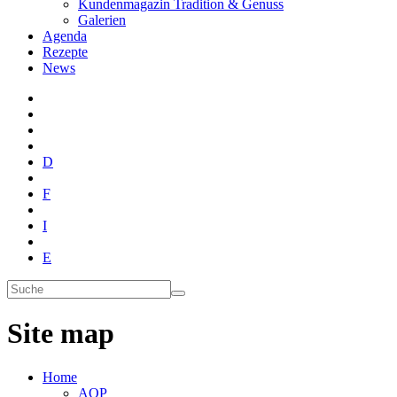
Kundenmagazin Tradition & Genuss
Galerien
Agenda
Rezepte
News
D
F
I
E
Site map
Home
AOP