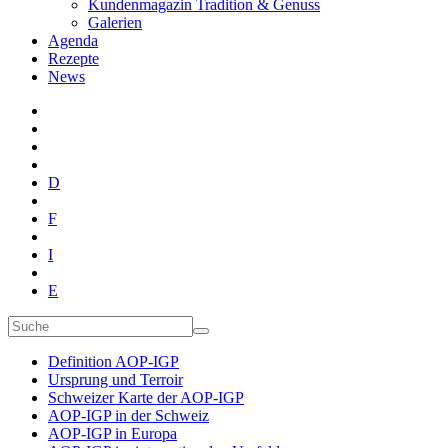
Kundenmagazin Tradition & Genuss
Galerien
Agenda
Rezepte
News
D
F
I
E
Definition AOP-IGP
Ursprung und Terroir
Schweizer Karte der AOP-IGP
AOP-IGP in der Schweiz
AOP-IGP in Europa