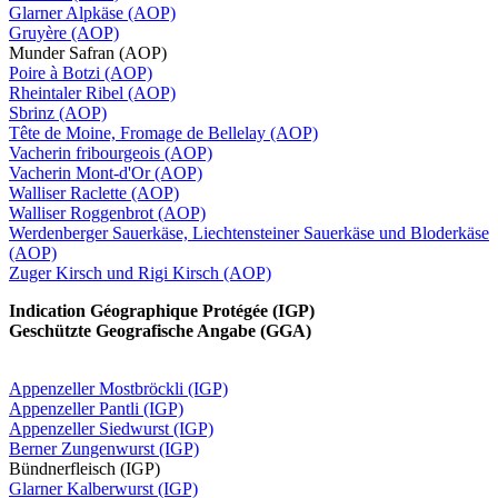
Glarner Alpkäse (AOP)
Gruyère (AOP)
Munder Safran (AOP)
Poire à Botzi (AOP)
Rheintaler Ribel (AOP)
Sbrinz (AOP)
Tête de Moine, Fromage de Bellelay (AOP)
Vacherin fribourgeois (AOP)
Vacherin Mont-d'Or (AOP)
Walliser Raclette (AOP)
Walliser Roggenbrot (AOP)
Werdenberger Sauerkäse, Liechtensteiner Sauerkäse und Bloderkäse
(AOP)
Zuger Kirsch und Rigi Kirsch (AOP)
Indication Géographique Protégée (IGP)
Geschützte Geografische Angabe (GGA)
Appenzeller Mostbröckli (IGP)
Appenzeller Pantli (IGP)
Appenzeller Siedwurst (IGP)
Berner Zungenwurst (IGP)
Bündnerfleisch (IGP)
Glarner Kalberwurst (IGP)