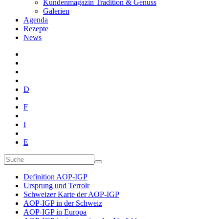
Kundenmagazin Tradition & Genuss
Galerien
Agenda
Rezepte
News
D
F
I
E
Definition AOP-IGP
Ursprung und Terroir
Schweizer Karte der AOP-IGP
AOP-IGP in der Schweiz
AOP-IGP in Europa