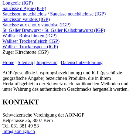
Longeole (IGP)
Saucisse d'Ajoie (IGP)
Saucisson neuchâtelois / Saucisse neuchâteloise (IGP)
Saucisson vaudois (IGP)
Saucisse aux choux vaudoise (IGP)
St. Galler Bratwurst / St. Galler Kalbsbratwurst (IGP)
Walliser Rohschinken (IGP)
Walliser Trockenfleisch (IGP)
Walliser Trockenspeck (IGP)
Zuger Kirschtorte (IGP)
Home
|
Sitemap
|
Impressum
|
Datenschutzerklärung
AOP (geschützte Ursprungsbezeichnung) und IGP (geschützte
geografische Angabe) bezeichnen Produkte, die in ihrem
Herkunftsgebiet in der Schweiz nach traditionellen Methoden und
unter Wahrung des authentischen Geschmacks hergestellt werden.
KONTAKT
Schweizerische Vereinigung der AOP-IGP
Belpstrasse 26, 3007 Bern
Tel. 031 381 49 53
info@aop-igp.ch