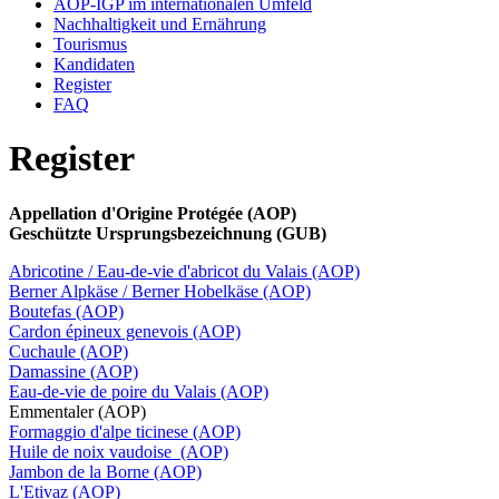
AOP-IGP im internationalen Umfeld
Nachhaltigkeit und Ernährung
Tourismus
Kandidaten
Register
FAQ
Register
Appellation d'Origine Protégée (AOP)
Geschützte Ursprungsbezeichnung (GUB)
Abricotine / Eau-de-vie d'abricot du Valais (AOP)
Berner Alpkäse / Berner Hobelkäse (AOP)
Boutefas (AOP)
Cardon épineux genevois (AOP)
Cuchaule (AOP)
Damassine (AOP)
Eau-de-vie de poire du Valais (AOP)
Emmentaler (AOP)
Formaggio d'alpe ticinese (AOP)
Huile de noix vaudoise (AOP)
Jambon de la Borne (AOP)
L'Etivaz (AOP)