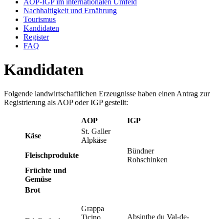
AOP-IGP im internationalen Umfeld
Nachhaltigkeit und Ernährung
Tourismus
Kandidaten
Register
FAQ
Kandidaten
Folgende landwirtschaftlichen Erzeugnisse haben einen Antrag zur
Registrierung als AOP oder IGP gestellt:
AOP
IGP
St. Galler
Käse
Alpkäse
Bündner
Fleischprodukte
Rohschinken
Früchte und
Gemüse
Brot
Grappa
Absinthe du Val-de-
Ticino