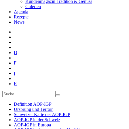
Kundenmagazin Tradition & Genuss
Galerien
Agenda
Rezepte
News
D
F
I
E
Definition AOP-IGP
Ursprung und Terroir
Schweizer Karte der AOP-IGP
AOP-IGP in der Schweiz
AOP-IGP in Europa