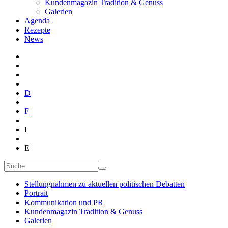
Kundenmagazin Tradition & Genuss
Galerien
Agenda
Rezepte
News
D
F
I
E
Stellungnahmen zu aktuellen politischen Debatten
Portrait
Kommunikation und PR
Kundenmagazin Tradition & Genuss
Galerien