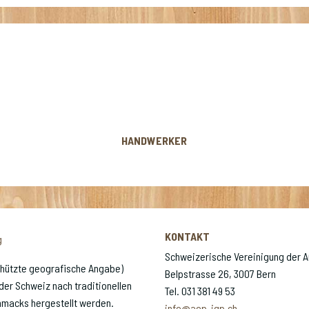
HANDWERKER
KONTAKT
g
Schweizerische Vereinigung der 
chützte geografische Angabe)
Belpstrasse 26, 3007 Bern
der Schweiz nach traditionellen
Tel. 031 381 49 53
macks hergestellt werden.
info@aop-igp.ch