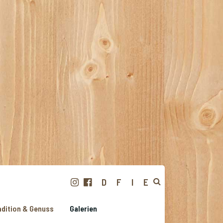
D
F
I
E
dition & Genuss
Galerien