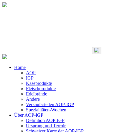
Home
AOP
IGP
Käseprodukte
Fleischprodukte
Edelbrände
Andere
Verkaufsstellen AOP-IGP
Spezialitäten-Wochen
Über AOP-IGP
Definition AOP-IGP
Ursprung und Terroir
Schweizer Karte der AOP-IGP