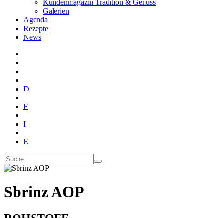
Kundenmagazin Tradition & Genuss
Galerien
Agenda
Rezepte
News
D
F
I
E
Sbrinz AOP
ROHSTOFF