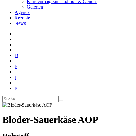
Kundenmagazin Tradition & Genuss
Galerien
Agenda
Rezepte
News
D
F
I
E
Bloder-Sauerkäse AOP
Rohstoff