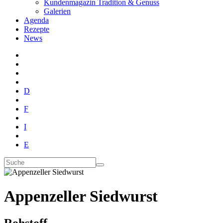
Kundenmagazin Tradition & Genuss
Galerien
Agenda
Rezepte
News
D
F
I
E
Appenzeller Siedwurst
Rohstoff